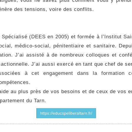
atigués, vous ne savez plus comment vous y prend
énère des tensions, voire des conflits.
 Spécialisé (DEES en 2005) et formée à l’Institut Sa
cial, médico-social, pénitentiaire et sanitaire. Depu
tion. J’ai assisté à de nombreux colloques et conf
nsactionnelle. J’ai aussi exercé en tant que chef de 
associées à cet engagement dans la formation co
compétences.
ide au plus près de vos besoins et de ceux de vos enf
épartement du Tarn.
https://educspeliberaltarn.fr/