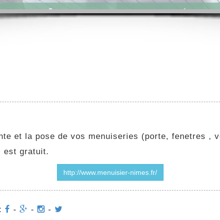
te et la pose de vos menuiseries (porte, fenetres , vo
 est gratuit.
http://www.menuisier-nimes.fr/
 :
-
-
-