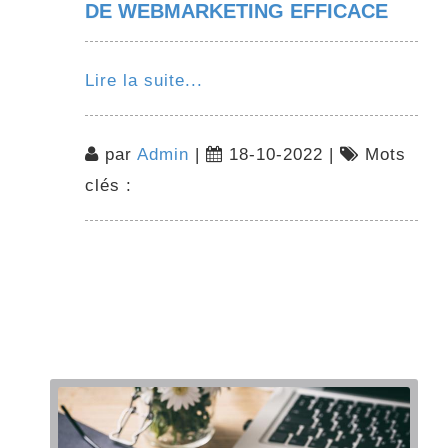
DE WEBMARKETING EFFICACE
Lire la suite...
par
Admin
|
18-10-2022 |
Mots
clés :