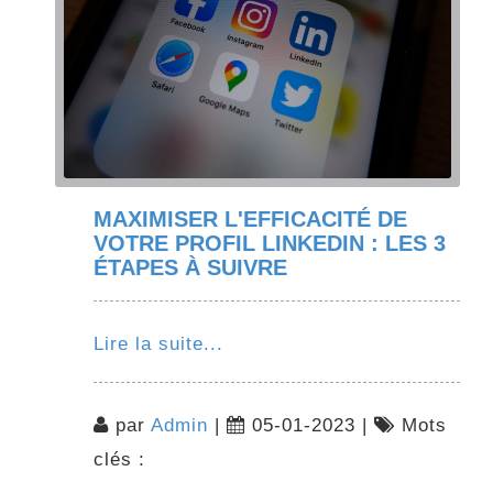
MAXIMISER L'EFFICACITÉ DE
VOTRE PROFIL LINKEDIN : LES 3
ÉTAPES À SUIVRE
Lire la suite...
par
Admin
|
05-01-2023 |
Mots
clés :